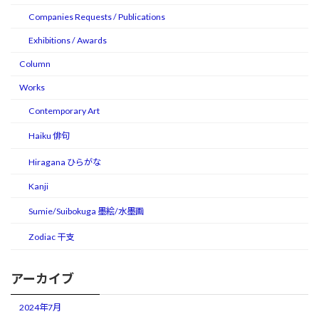
Companies Requests / Publications
Exhibitions / Awards
Column
Works
Contemporary Art
Haiku 俳句
Hiragana ひらがな
Kanji
Sumie/Suibokuga 墨絵/水墨画
Zodiac 干支
アーカイブ
2024年7月