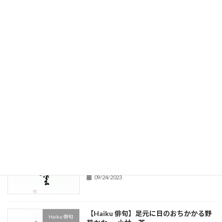
最近の投稿
【御朱印筆文字依頼】京都店限定 SÖT珈
Activities
琲印 ｜SÖT COFFEE 京都七条店 - 京都
店限定朱印サービス
07/20/2024
【書作品 Japanese Calligraphy】十五夜
Kanji
- The harvest moon
09/24/2023
【書作品 Japanese Calligraphy】谷雲
Kanji
TANIGUMO
09/24/2023
【Haiku 俳句】足元に日のおちかかる野
Haiku 俳句